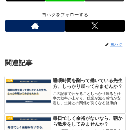
ヨハクをフォローする
ヨハク
関連記事
睡眠時間を削って働いている先生
健康
方、しっかり眠ってみませんか？
この記事でわかることしっかり眠ると仕
事の効率が上がり、残業が減る感情が安
定し、生徒との関係が良くなる健康的に
なり、毎日を気持ちよく過ごせる睡眠不
足が忙しさの原因になっている 学校の
先生方は、本当に忙しいです。やること
毎日忙しく余裕がないなら、朝か
健康
が多く、終わらない仕事を...
ら散歩をしてみませんか？