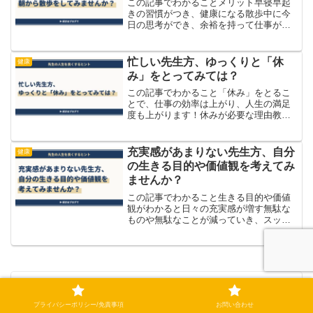
この記事でわかることメリット早寝早起
きの習慣がつき、健康になる散歩中に今
日の思考ができ、余裕を持って仕事がで
きる時間的な余裕ができるため、感情の
余裕ができる余裕なく１日が過ぎていく
先生たち 学校の先生方は忙しい。教材
忙しい先生方、ゆっくりと「休
健康
研究や生徒指導、学級経営...
み」をとってみては？
この記事でわかること「休み」をとるこ
とで、仕事の効率は上がり、人生の満足
度も上がります！休みが必要な理由教員
は忙しそうにしている人が多い印象を受
けます。実際に仕事をたくさん抱えてい
る人もいますし、仕事の処理が追いつか
充実感があまりない先生方、自分
健康
ない人など原因は色々ある...
の生きる目的や価値観を考えてみ
ませんか？
この記事でわかること生きる目的や価値
観がわかると日々の充実感が増す無駄な
ものや無駄なことが減っていき、スッキ
リと生きやすい人生になっていく充実感
を失っていく先生たち 教員になったば
かりの頃は、ワクワクした気持ちや子ど
もたちのために頑張ろうと...
お金の不安を抱えている先生方、まず”3
つの誤解”を手放してみませんか?
プライバシーポリシー/免責事項
お問い合わせ