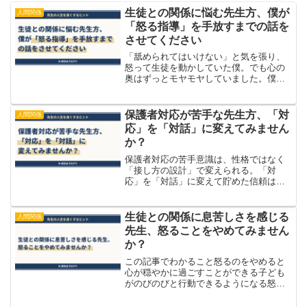
生徒との関係に悩む先生方、僕が
人間関係
「怒る指導」を手放すまでの話を
させてください
「舐められてはいけない」と気を張り、
怒って生徒を動かしていた僕。でも心の
奥はずっとモヤモヤしていました。僕の
指導観を根っこから変えた二つの転機
と、怒らない関わりがくれた心の余白の
話です。生徒との関係に息苦しさを感じ
保護者対応が苦手な先生方、「対
人間関係
ているなら、読んでみませんか？
応」を「対話」に変えてみません
か？
保護者対応の苦手意識は、性格ではなく
「接し方の設計」で変えられる。「対
応」を「対話」に変えて貯めた信頼は、
巡り巡って先生自身の心の余白を守って
くれます。
生徒との関係に息苦しさを感じる
人間関係
先生、怒ることをやめてみません
か？
この記事でわかること怒るのをやめると
心が穏やかに過ごすことができる子ども
がのびのびと行動できるようになる怒ら
なくても子どもは成長することを理解で
きる怒る指導をやめたほうがいい理由