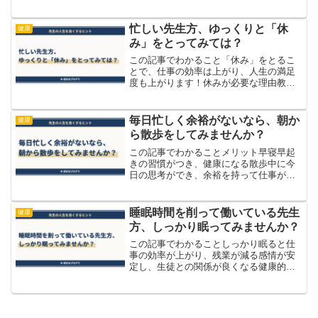
体と心はつながっています。頑張る前
に、まず自分を整えることから始めませ
んか？
忙しい先生方、ゆっくりと「休
健康
み」をとってみては？
この記事でわかること「休み」をとるこ
とで、仕事の効率は上がり、人生の満足
度も上がります！休みが必要な理由教員
は忙しそうにしている人が多い印象を受
けます。実際に仕事をたくさん抱えてい
る人もいますし、仕事の処理が追いつか
毎日忙しく余裕がないなら、朝か
健康
ない人など原因は色々ある...
ら散歩をしてみませんか？
この記事でわかることメリット早寝早起
きの習慣がつき、健康になる散歩中に今
日の思考ができ、余裕を持って仕事がで
きる時間的な余裕ができるため、感情の
余裕ができる余裕なく１日が過ぎていく
先生たち 学校の先生方は忙しい。教材
睡眠時間を削って働いている先生
健康
研究や生徒指導、学級経営...
方、しっかり眠ってみませんか？
この記事でわかることしっかり眠ると仕
事の効率が上がり、残業が減る感情が安
定し、生徒との関係が良くなる健康的に
なり、毎日を気持ちよく過ごせる睡眠不
足が忙しさの原因になっている 学校の
先生方は、本当に忙しいです。やること
が多く、終わらない仕事を...